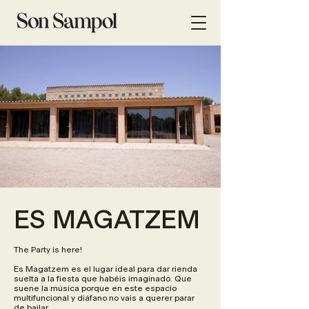
ES MAGATZEM
The Party is here!​
Es Magatzem es el lugar ideal para dar rienda
suelta a la fiesta que habéis imaginado. Que
suene la música porque en este espacio
multifuncional y diáfano no vais a querer parar
de bailar.