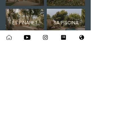
ES PINARET
SA PISCINA
ES JARDÍ
ES CAPELL
ES MAGATZEM
ES CELLER